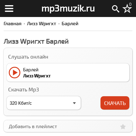
0
mp3muzik.ru
Главная
Лизз Wригхт
Барлей
Лизз Wригхт Барлей
Слушать онлайн
Барлей
Лизз Wригхт
Скачать Mp3
СКАЧАТЬ
Добавить в плейлист