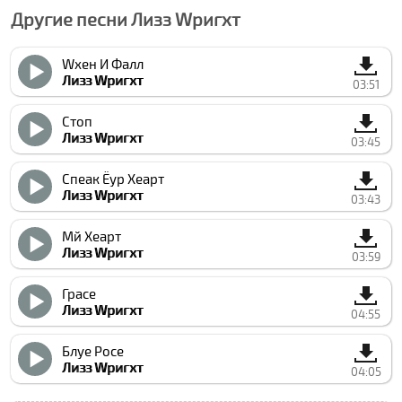
Другие песни Лизз Wригхт
Wхен И Фалл
Лизз Wригхт
03:51
Стоп
Лизз Wригхт
03:45
Спеак Ёур Хеарт
Лизз Wригхт
03:43
Мй Хеарт
Лизз Wригхт
03:59
Граcе
Лизз Wригхт
04:55
Блуе Росе
Лизз Wригхт
04:05