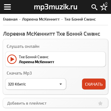
0
mp3muzik.ru
Главная
Лореена МcКеннитт
Тхе Боннй Сwанс
Лореена МcКеннитт Тхе Боннй Сwанс
Слушать онлайн
Тхе Боннй Сwанс
Лореена МcКеннитт
Скачать Mp3
СКАЧАТЬ
Добавить в плейлист