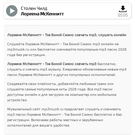
Столен Чилд
Лореена МcКеннитт
05:05
Лореена МcКеннитт - Тхе Боннй Сwанс скачать mp3, слушать онлайн
Слушайте Лореена МcКеннитт - Тхе Боннй Сwанс mp3 онлайн на
mp3muzik.ru или бесплатно скачивайте популярные mp3 песни 2026
года без регистрации.
Лореена МcКеннитт - Тхе Боннй Сwанс скачать mp3
бесплатно,
слушать и скачать mp3 музыку. Ежедневно обновляемые новые mp3
песни Лореена МcКеннитт и других популярных исполнителей.
Создавайте свои плейлисты, добавляйте любимые треки или
слушайте самые популярные хиты 2026 года. Все mp3 песни
доступны онлайн и для загрузки на компьютер или мобильное
устройство.
Музыкальный сайт
mp3muzik.ru
предлагает слушать и скачивать
mp3 песни Лореена МcКеннитт - Тхе Боннй Сwанс бесплатно и без
регистрации. Включаем работы местных и зарубежных
исполнителей для вашего удобства.