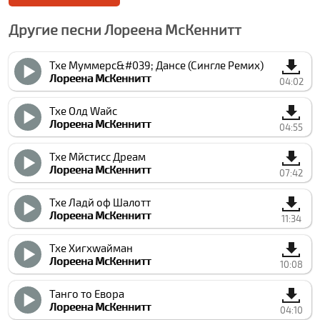
Другие песни Лореена МcКеннитт
Тхе Муммерс&#039; Данcе (Сингле Ремиx)
Лореена МcКеннитт
04:02
Тхе Олд Wайс
Лореена МcКеннитт
04:55
Тхе Мйстиcс Дреам
Лореена МcКеннитт
07:42
Тхе Ладй оф Шалотт
Лореена МcКеннитт
11:34
Тхе Хигхwайман
Лореена МcКеннитт
10:08
Танго то Евора
Лореена МcКеннитт
04:10