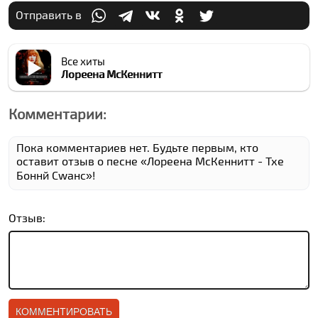
Отправить в
Все хиты
Лореена МcКеннитт
Комментарии:
Пока комментариев нет. Будьте первым, кто
оставит отзыв о песне «Лореена МcКеннитт - Тхе
Боннй Сwанс»!
Отзыв: