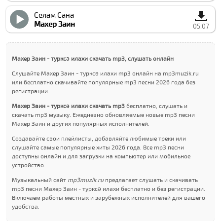
Селам Сана
Махер Заин
05:07
Махер Заин - туркcə илахи скачать mp3, слушать онлайн
Слушайте Махер Заин - туркcə илахи mp3 онлайн на mp3muzik.ru
или бесплатно скачивайте популярные mp3 песни 2026 года без
регистрации.
Махер Заин - туркcə илахи скачать mp3
бесплатно, слушать и
скачать mp3 музыку. Ежедневно обновляемые новые mp3 песни
Махер Заин и других популярных исполнителей.
Создавайте свои плейлисты, добавляйте любимые треки или
слушайте самые популярные хиты 2026 года. Все mp3 песни
доступны онлайн и для загрузки на компьютер или мобильное
устройство.
Музыкальный сайт
mp3muzik.ru
предлагает слушать и скачивать
mp3 песни Махер Заин - туркcə илахи бесплатно и без регистрации.
Включаем работы местных и зарубежных исполнителей для вашего
удобства.