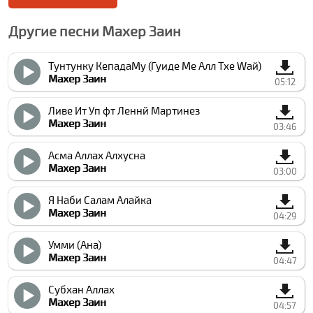
Другие песни Махер Заин
Тунтунку КепадаМу (Гуиде Ме Алл Тхе Wай)
Махер Заин
05:12
Ливе Ит Уп фт Леннй Мартинез
Махер Заин
03:46
Асма Аллах Алхусна
Махер Заин
03:00
Я Наби Салам Алайка
Махер Заин
04:29
Умми (Ана)
Махер Заин
04:47
Субхан Аллах
Махер Заин
04:57