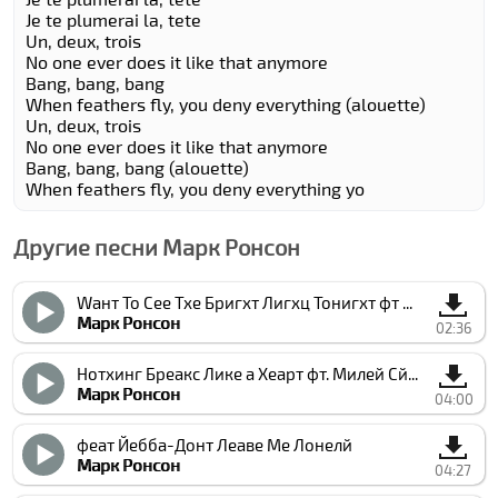
Je te plumerai la, tete
Un, deux, trois
No one ever does it like that anymore
Bang, bang, bang
When feathers fly, you deny everything (alouette)
Un, deux, trois
No one ever does it like that anymore
Bang, bang, bang (alouette)
When feathers fly, you deny everything yo
Другие песни Марк Ронсон
Wант То Сее Тхе Бригхт Лигхц Тонигхт фт Раисса
Марк Ронсон
02:36
Нотхинг Бреакс Лике а Хеарт фт. Милей Cйрус
Марк Ронсон
04:00
феат Йебба-Донт Леаве Ме Лонелй
Марк Ронсон
04:27