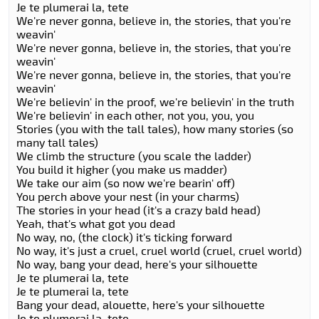
Je te plumerai la, tete
We're never gonna, believe in, the stories, that you're
weavin'
We're never gonna, believe in, the stories, that you're
weavin'
We're never gonna, believe in, the stories, that you're
weavin'
We're believin' in the proof, we're believin' in the truth
We're believin' in each other, not you, you, you
Stories (you with the tall tales), how many stories (so
many tall tales)
We climb the structure (you scale the ladder)
You build it higher (you make us madder)
We take our aim (so now we're bearin' off)
You perch above your nest (in your charms)
The stories in your head (it's a crazy bald head)
Yeah, that's what got you dead
No way, no, (the clock) it's ticking forward
No way, it's just a cruel, cruel world (cruel, cruel world)
No way, bang your dead, here's your silhouette
Je te plumerai la, tete
Je te plumerai la, tete
Bang your dead, alouette, here's your silhouette
Je te plumerai la, tete