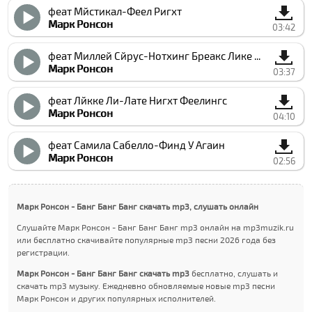
феат Мйстикал-Феел Ригхт
Марк Ронсон
03:42
феат Миллей Cйрус-Нотхинг Бреакс Лике А Хеарт
Марк Ронсон
03:37
феат Лйкке Ли-Лате Нигхт Феелингс
Марк Ронсон
04:10
феат Cамила Cабелло-Финд У Агаин
Марк Ронсон
02:56
Марк Ронсон - Банг Банг Банг скачать mp3, слушать онлайн
Слушайте Марк Ронсон - Банг Банг Банг mp3 онлайн на mp3muzik.ru
или бесплатно скачивайте популярные mp3 песни 2026 года без
регистрации.
Марк Ронсон - Банг Банг Банг скачать mp3
бесплатно, слушать и
скачать mp3 музыку. Ежедневно обновляемые новые mp3 песни
Марк Ронсон и других популярных исполнителей.