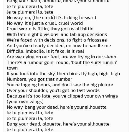
Bang your dead, alouette, here's your silhouette
Je te plumerai la, tete
Je te plumerai la, tete
No way, no, (the clock) it's ticking forward
No way, it's just a cruel, cruel world
Cruel world is fittin', they got us all hittin'
With late night divisions, and lab app decisions
We're faced with decisions, to fight a fricassee
And you've clearly decided, on how to handle me
Difficile, imbecile, is it fake, is it real
Are we dying on our feet, are we trying in our sleep
There's a rumour goin' 'round, 'bout the suits runnin'
town
If you look into the sky, them birds fly high, high, high
Numbers, you got that number
You're logging hours, and don't see the big picture
Over your shoulder, you'll get no last words
Because it's too late, you've clipped your own wings
(your own wings)
No way, bang your dead, here's your silhouette
Je te plumerai la, tete
Je te plumerai la, tete
Bang your dead, alouette, here's your silhouette
Je te plumerai la, tete