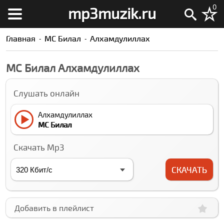
0
mp3muzik.ru
Главная
МC Билал
Алхамдулиллах
МC Билал Алхамдулиллах
Слушать онлайн
Алхамдулиллах
МC Билал
Скачать Mp3
СКАЧАТЬ
Добавить в плейлист