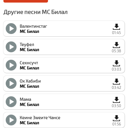
Другие песни МC Билал
Валентинстаг
МC Билал
01:45
Теуфел
МC Билал
05:38
Сехнсучт
МC Билал
03:03
Ох Хабиби
МC Билал
03:42
Мама
МC Билал
03:50
Кеине Зwеите Чанcе
МC Билал
01:56