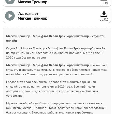
Мегхан Траинор
03:34
Wалкашаме
Мегхан Траинор
03:02
Мегхан Траинор - Мом (феат Келли Траинор) скачать mp3, слушать
онлайн
Слушайте Мегхан Траинор - Мом (феат Келли Траинор) mp3 онлайн
на mp3muzik.ru или бесплатно скачивайте популярные mp3 песни
2026 года без регистрации.
Мегхан Траинор - Мом (феат Келли Траинор) скачать mp3
бесплатно,
слушать и скачать mp3 музыку. Ежедневно обновляемые новые mp3
песни Мегхан Траинор и других популярных исполнителей.
Создавайте свои плейлисты, добавляйте любимые треки или
слушайте самые популярные хиты 2026 года. Все mp3 песни
доступны онлайн и для загрузки на компьютер или мобильное
устройство.
Музыкальный сайт
mp3muzik.ru
предлагает слушать и скачивать
mp3 песни Мегхан Траинор - Мом (феат Келли Траинор) бесплатно и
без регистрации. Включаем работы местных и зарубежных