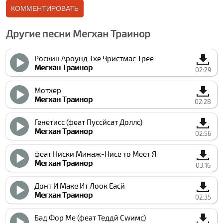
Другие песни Мегхан Траинор
Роcкин Ароунд Тхе Чристмас Трее
Мегхан Траинор
02:29
Мотхер
Мегхан Траинор
02:28
Генетиcс (феат Пуссйcат Доллс)
Мегхан Траинор
02:56
феат Ниcки Минаж-Ниcе то Меет Я
Мегхан Траинор
03:16
Донт И Маке Ит Лоок Еасй
Мегхан Траинор
02:35
Бад Фор Ме (феат Теддй Сwимс)