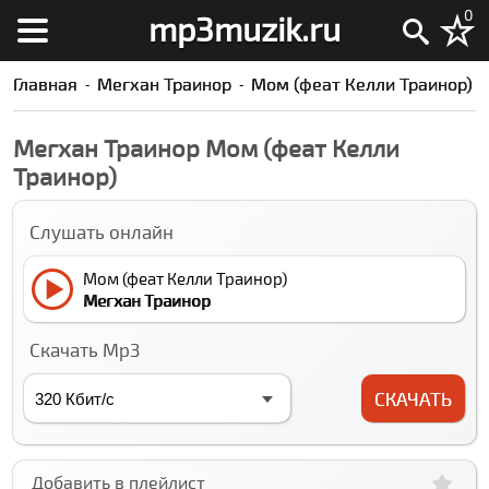
0
mp3muzik.ru
Главная
Мегхан Траинор
Мом (феат Келли Траинор)
Мегхан Траинор Мом (феат Келли
Траинор)
Слушать онлайн
Мом (феат Келли Траинор)
Мегхан Траинор
Скачать Mp3
СКАЧАТЬ
Добавить в плейлист