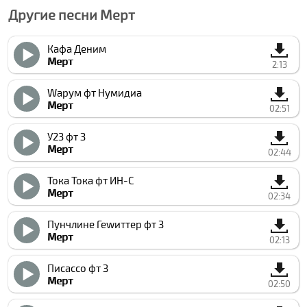
Другие песни Мерт
Кафа Деним
Мерт
2:13
Wарум фт Нумидиа
Мерт
02:51
У23 фт З
Мерт
02:44
Тока Тока фт ИН-С
Мерт
02:34
Пунчлине Геwиттер фт З
Мерт
02:13
Пиcассо фт З
Мерт
02:50