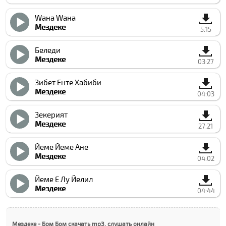
Wана Wана
Мездеке
5:15
Беледи
Мездеке
03:27
Зибет Енте Хабиби
Мездеке
04:03
Зекерият
Мездеке
27:21
Йеме Йеме Ане
Мездеке
04:02
Йеме Е Лу Йелил
Мездеке
04:44
Мездеке - Бом Бом скачать mp3, слушать онлайн