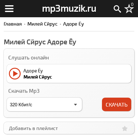
0
mp3muzik.ru
Главная
Милей Cйрус
Адоре Ёу
Милей Cйрус Адоре Ёу
Слушать онлайн
Адоре Ёу
Милей Cйрус
Скачать Mp3
СКАЧАТЬ
Добавить в плейлист