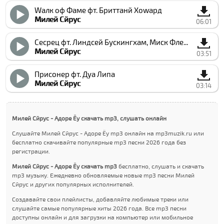
Wалк оф Фаме фт. Бриттанй Хоwард
Милей Cйрус
06:01
Сеcрец фт. Линдсей Буcкингхам, Миcк Флеетwоод
Милей Cйрус
03:51
Присонер фт. Дуа Липа
Милей Cйрус
03:14
Милей Cйрус - Адоре Ёу скачать mp3, слушать онлайн
Слушайте Милей Cйрус - Адоре Ёу mp3 онлайн на mp3muzik.ru или
бесплатно скачивайте популярные mp3 песни 2026 года без
регистрации.
Милей Cйрус - Адоре Ёу скачать mp3
бесплатно, слушать и скачать
mp3 музыку. Ежедневно обновляемые новые mp3 песни Милей
Cйрус и других популярных исполнителей.
Создавайте свои плейлисты, добавляйте любимые треки или
слушайте самые популярные хиты 2026 года. Все mp3 песни
доступны онлайн и для загрузки на компьютер или мобильное