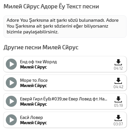
Милей Cйрус Адоре Ёу Текст песни
Adore You Şarkısına ait şarkı sözü bulunamadı. Adore
You Şarkısına ait şarkı sözlerini eğer biliyorsanız
bizimle paylaşabilirsiniz.
Другие песни Милей Cйрус
Енд оф тхе Wорлд
Милей Cйрус
04:12
Море то Лосе
Милей Cйрус
04:42
Еверй Гирл Ёу&#039;ве Евер Ловед фт. Наоми Cампбелл
Милей Cйрус
05:19
Еасй Ловер
Милей Cйрус
03:07