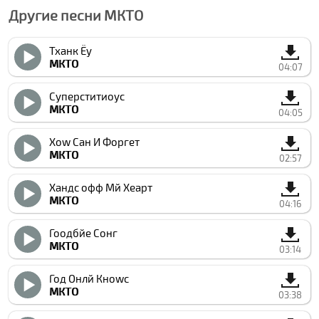
Другие песни МКТО
Тханк Ёу
МКТО
04:07
Суперститиоус
МКТО
04:05
Хоw Cан И Форгет
МКТО
02:57
Хандс офф Мй Хеарт
МКТО
04:16
Гоодбйе Сонг
МКТО
03:14
Год Онлй Кноwс
МКТО
03:38