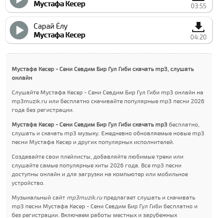
Мустафа Кесер
03:55
Сарай Ёлу
Мустафа Кесер
04:20
Мустафа Кесер - Сени Севдим Бир Гул Гиби скачать mp3, слушать
онлайн
Слушайте Мустафа Кесер - Сени Севдим Бир Гул Гиби mp3 онлайн на
mp3muzik.ru или бесплатно скачивайте популярные mp3 песни 2026
года без регистрации.
Мустафа Кесер - Сени Севдим Бир Гул Гиби скачать mp3
бесплатно,
слушать и скачать mp3 музыку. Ежедневно обновляемые новые mp3
песни Мустафа Кесер и других популярных исполнителей.
Создавайте свои плейлисты, добавляйте любимые треки или
слушайте самые популярные хиты 2026 года. Все mp3 песни
доступны онлайн и для загрузки на компьютер или мобильное
устройство.
Музыкальный сайт
mp3muzik.ru
предлагает слушать и скачивать
mp3 песни Мустафа Кесер - Сени Севдим Бир Гул Гиби бесплатно и
без регистрации. Включаем работы местных и зарубежных