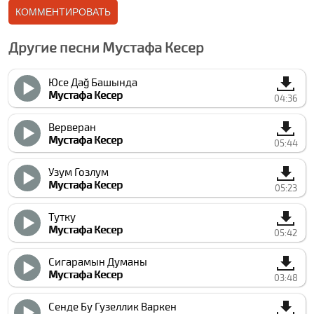
Другие песни Мустафа Кесер
Юcе Даğ Башында
Мустафа Кесер
04:36
Верверан
Мустафа Кесер
05:44
Узум Гозлум
Мустафа Кесер
05:23
Тутку
Мустафа Кесер
05:42
Сигарамын Думаны
Мустафа Кесер
03:48
Сенде Бу Гузеллик Варкен