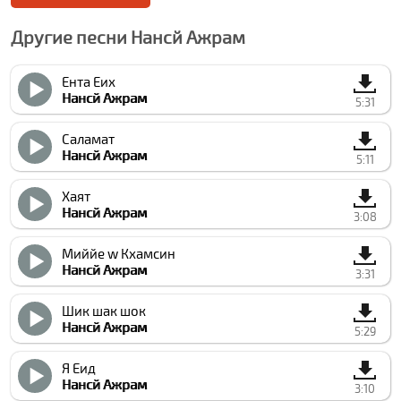
Другие песни Нанcй Ажрам
Ента Еих
Нанcй Ажрам
5:31
Саламат
Нанcй Ажрам
5:11
Хаят
Нанcй Ажрам
3:08
Миййе w Кхамсин
Нанcй Ажрам
3:31
Шик шак шок
Нанcй Ажрам
5:29
Я Еид
Нанcй Ажрам
3:10