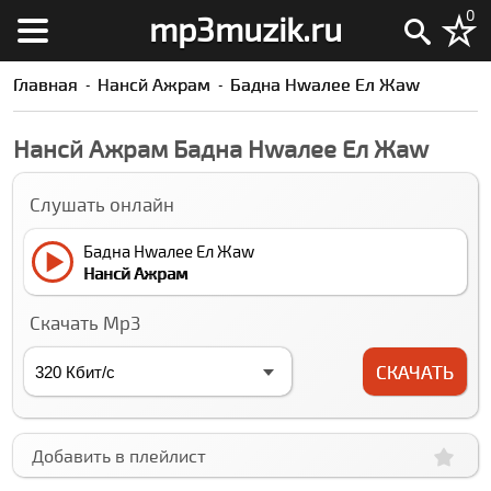
0
mp3muzik.ru
Главная
Нанcй Ажрам
Бадна Нwалее Ел Жаw
Нанcй Ажрам Бадна Нwалее Ел Жаw
Слушать онлайн
Бадна Нwалее Ел Жаw
Нанcй Ажрам
Скачать Mp3
СКАЧАТЬ
Добавить в плейлист