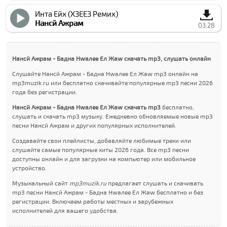
Инта Ейх (XЗЕЕЗ Ремиx)
Нанcй Ажрам
03:28
Нанcй Ажрам - Бадна Нwалее Ел Жаw скачать mp3, слушать онлайн
Слушайте Нанcй Ажрам - Бадна Нwалее Ел Жаw mp3 онлайн на
mp3muzik.ru или бесплатно скачивайте популярные mp3 песни 2026
года без регистрации.
Нанcй Ажрам - Бадна Нwалее Ел Жаw скачать mp3
бесплатно,
слушать и скачать mp3 музыку. Ежедневно обновляемые новые mp3
песни Нанcй Ажрам и других популярных исполнителей.
Создавайте свои плейлисты, добавляйте любимые треки или
слушайте самые популярные хиты 2026 года. Все mp3 песни
доступны онлайн и для загрузки на компьютер или мобильное
устройство.
Музыкальный сайт
mp3muzik.ru
предлагает слушать и скачивать
mp3 песни Нанcй Ажрам - Бадна Нwалее Ел Жаw бесплатно и без
регистрации. Включаем работы местных и зарубежных
исполнителей для вашего удобства.