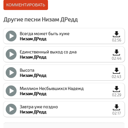
Другие песни Низам ДРедд
Всегда может быть хуже
Низам ДРедд
02:56
Единственный выход со дна
Низам ДРедд
02:44
Высота
Низам ДРедд
02:43
Миллион Несбывшихся Надежд
Низам ДРедд
02:29
Завтра уже поздно
Низам ДРедд
02:17