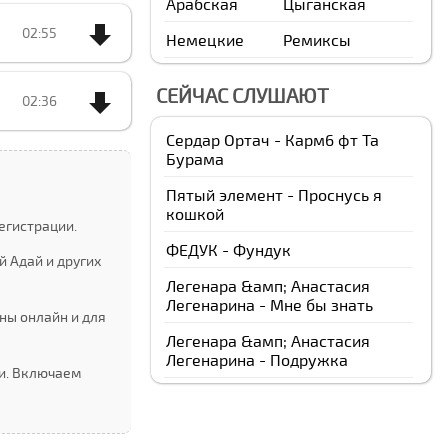
Арабская
Цыганская
02:55
Немецкие
Ремиксы
СЕЙЧАС СЛУШАЮТ
02:36
Сердар Ортач - Карм6 фт Та
Бурама
Пятый элемент - Проснусь я
кошкой
егистрации.
ФЕДУК - Фундук
 Адай и других
Легенара &амп; Анастасия
Легенарина - Мне бы знать
ны онлайн и для
Легенара &амп; Анастасия
Легенарина - Подружка
ии. Включаем