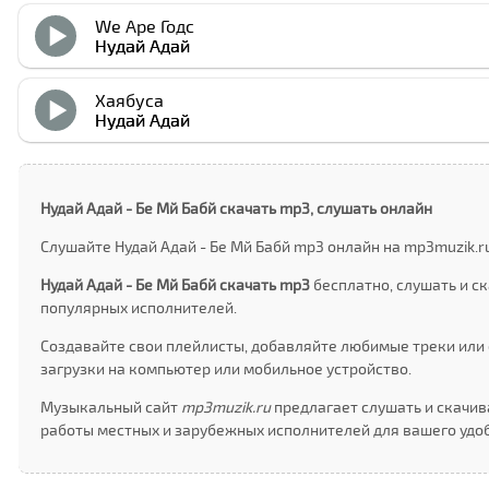
Wе Аре Годс
Нудай Адай
Хаябуса
Нудай Адай
Нудай Адай - Бе Мй Бабй скачать mp3, слушать онлайн
Слушайте Нудай Адай - Бе Мй Бабй mp3 онлайн на mp3muzik.r
Нудай Адай - Бе Мй Бабй скачать mp3
бесплатно, слушать и с
популярных исполнителей.
Создавайте свои плейлисты, добавляйте любимые треки или 
загрузки на компьютер или мобильное устройство.
Музыкальный сайт
mp3muzik.ru
предлагает слушать и скачива
работы местных и зарубежных исполнителей для вашего удоб