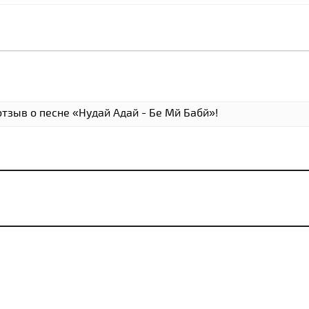
тзыв о песне «Нудай Адай - Бе Мй Бабй»!