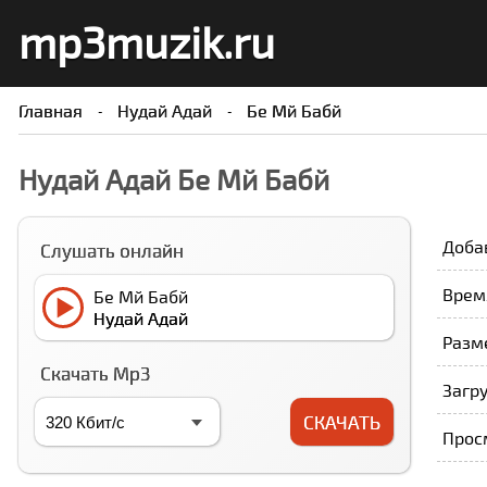
mp3muzik.ru
Главная
Нудай Адай
Бе Мй Бабй
Нудай Адай Бе Мй Бабй
Доба
Слушать онлайн
Время
Бе Мй Бабй
Нудай Адай
Разме
Скачать Mp3
Загру
СКАЧАТЬ
Прос