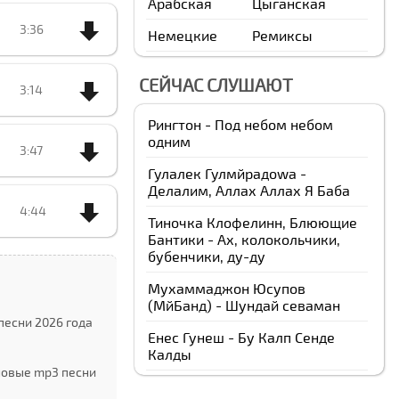
Арабская
Цыганская
3:36
Немецкие
Ремиксы
СЕЙЧАС СЛУШАЮТ
3:14
Рингтон - Под небом небом
одним
3:47
Гулалек Гулмйрадоwа -
Делалим, Аллах Аллах Я Баба
4:44
Тиночка Клофелинн, Блюющие
Бантики - Ах, колокольчики,
бубенчики, ду-ду
Мухаммаджон Юсупов
(МйБанд) - Шундай севаман
песни 2026 года
Енес Гунеш - Бу Калп Сенде
Калды
новые mp3 песни