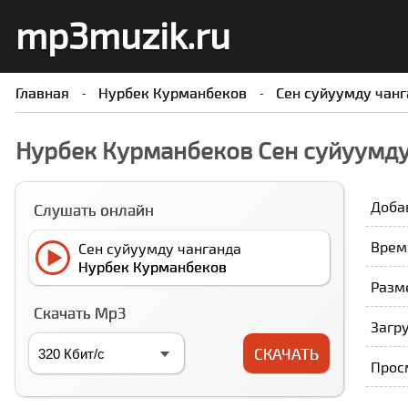
mp3muzik.ru
Главная
Нурбек Курманбеков
Сен суйуумду чанг
Нурбек Курманбеков Сен суйуумду
Доба
Слушать онлайн
Время
Сен суйуумду чанганда
Нурбек Курманбеков
Разме
Скачать Mp3
Загру
СКАЧАТЬ
Прос