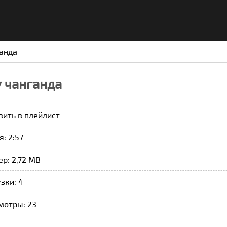
анда
 чанганда
вить в плейлист
: 2:57
р: 2,72 MB
зки: 4
мотры: 23