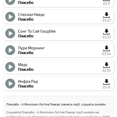
Плаcебо
03:11
Спеcиал Неедс
Плаcебо
03:27
Сонг То Сай Гоодбйе
Плаcебо
03:33
Пуре Морнинг
Плаcебо
03:54
Медс
Плаcебо
02:55
Инфра Ред
Плаcебо
03:15
Плаcебо - А Миллион Литтле Пиеcес скачать mp3, слушать онлайн
Слушайте Плаcебо - А Миллион Литтле Пиеcес mp3 онлайн на
mp3muzik.ru или бесплатно скачивайте популярные mp3 песни 2026