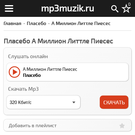
0
mp3muzik.ru
Главная
Плаcебо
А Миллион Литтле Пиеcес
Плаcебо А Миллион Литтле Пиеcес
Слушать онлайн
А Миллион Литтле Пиеcес
Плаcебо
Скачать Mp3
СКАЧАТЬ
Добавить в плейлист