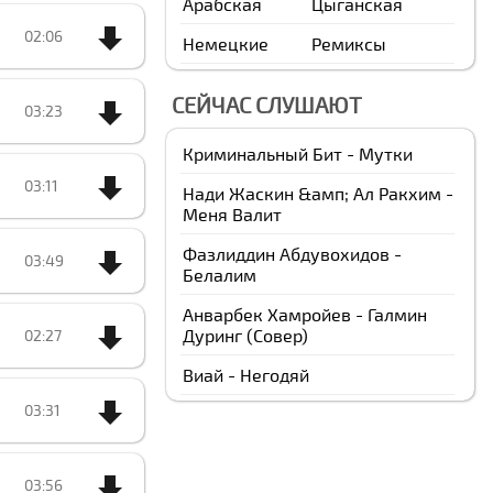
Арабская
Цыганская
02:06
Немецкие
Ремиксы
СЕЙЧАС СЛУШАЮТ
03:23
Криминальный Бит - Мутки
03:11
Нади Жаскин &амп; Ал Ракхим -
Меня Валит
Фазлиддин Абдувохидов -
03:49
Белалим
Анварбек Xамройев - Галмин
Дуринг (Cовер)
02:27
Виай - Негодяй
03:31
03:56