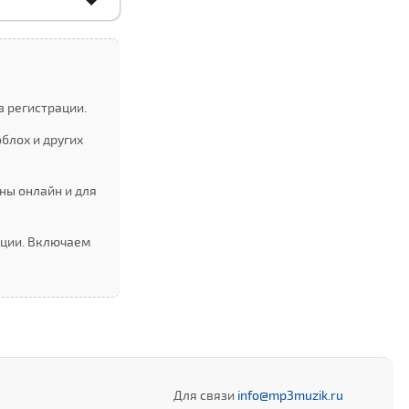
з регистрации.
блоx и других
ны онлайн и для
ации. Включаем
Для связи
info@mp3muzik.ru