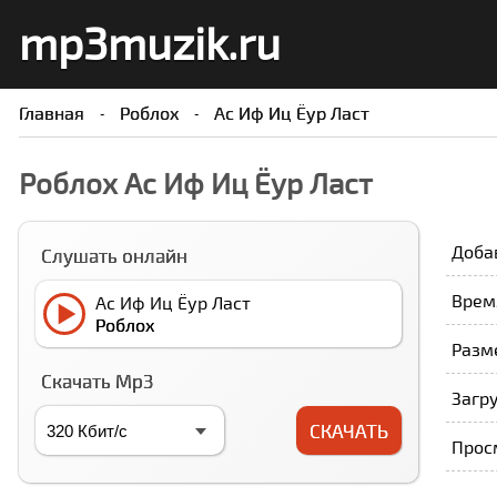
mp3muzik.ru
Главная
Роблоx
Ас Иф Иц Ёур Ласт
Роблоx Ас Иф Иц Ёур Ласт
Доба
Слушать онлайн
Время
Ас Иф Иц Ёур Ласт
Роблоx
Разме
Скачать Mp3
Загру
СКАЧАТЬ
Прос