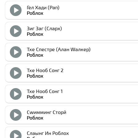
Гел Хади (Рап)
Роблоx
Зиг Заг (Cларx)
Роблоx
Тхе Спеcтре (Алан Wалкер)
Роблоx
Тхе Нооб Сонг 2
Роблоx
Тхе Нооб Сонг 1
Роблоx
Сwимминг Сторй
Роблоx
Слаынг Ин Роблоx