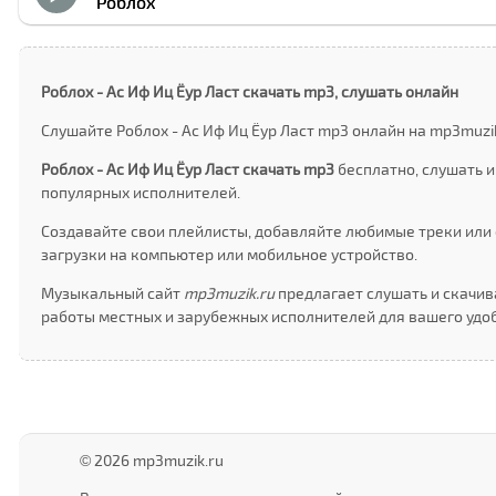
Роблоx
Роблоx - Ас Иф Иц Ёур Ласт скачать mp3, слушать онлайн
Слушайте Роблоx - Ас Иф Иц Ёур Ласт mp3 онлайн на mp3muzi
Роблоx - Ас Иф Иц Ёур Ласт скачать mp3
бесплатно, слушать и
популярных исполнителей.
Создавайте свои плейлисты, добавляйте любимые треки или 
загрузки на компьютер или мобильное устройство.
Музыкальный сайт
mp3muzik.ru
предлагает слушать и скачива
работы местных и зарубежных исполнителей для вашего удоб
© 2026 mp3muzik.ru