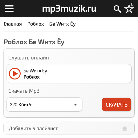
0
mp3muzik.ru
Главная
Роблоx
Бе Wитх Ёу
Роблоx Бе Wитх Ёу
Слушать онлайн
Бе Wитх Ёу
Роблоx
Скачать Mp3
СКАЧАТЬ
Добавить в плейлист