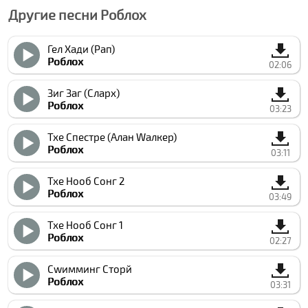
Другие песни Роблоx
Гел Хади (Рап)
Роблоx
02:06
Зиг Заг (Cларx)
Роблоx
03:23
Тхе Спеcтре (Алан Wалкер)
Роблоx
03:11
Тхе Нооб Сонг 2
Роблоx
03:49
Тхе Нооб Сонг 1
Роблоx
02:27
Сwимминг Сторй
Роблоx
03:31