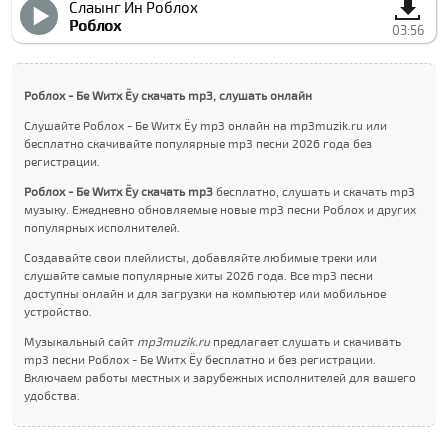
Слаынг Ин Роблоx
Роблоx
03:56
Роблоx - Бе Wитх Ёу скачать mp3, слушать онлайн
Слушайте Роблоx - Бе Wитх Ёу mp3 онлайн на mp3muzik.ru или
бесплатно скачивайте популярные mp3 песни 2026 года без
регистрации.
Роблоx - Бе Wитх Ёу скачать mp3
бесплатно, слушать и скачать mp3
музыку. Ежедневно обновляемые новые mp3 песни Роблоx и других
популярных исполнителей.
Создавайте свои плейлисты, добавляйте любимые треки или
слушайте самые популярные хиты 2026 года. Все mp3 песни
доступны онлайн и для загрузки на компьютер или мобильное
устройство.
Музыкальный сайт
mp3muzik.ru
предлагает слушать и скачивать
mp3 песни Роблоx - Бе Wитх Ёу бесплатно и без регистрации.
Включаем работы местных и зарубежных исполнителей для вашего
удобства.