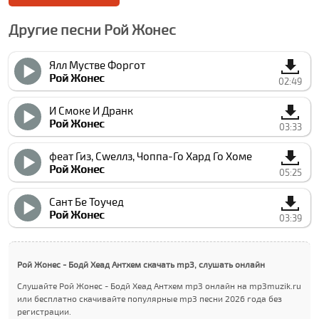
Другие песни Рой Жонес
Ялл Мустве Форгот
Рой Жонес
02:49
И Смоке И Дранк
Рой Жонес
03:33
феат Гиз, Сwеллз, Чоппа-Го Хард Го Хоме
Рой Жонес
05:25
Cант Бе Тоучед
Рой Жонес
03:39
Рой Жонес - Бодй Хеад Антхем скачать mp3, слушать онлайн
Слушайте Рой Жонес - Бодй Хеад Антхем mp3 онлайн на mp3muzik.ru
или бесплатно скачивайте популярные mp3 песни 2026 года без
регистрации.