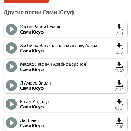
Другие песни Сами Юсуф
Хасби Рабби Ремиx
Сами Юсуф
2:33
Хасби рабби жаллаллах Аллаху Аллах
Сами Юсуф
3:16
Мадад (Насими Арабиc Версион)
Сами Юсуф
06:42
Л Амоур Вивант
Сами Юсуф
21:24
Ен ал-Андалус
Сами Юсуф
02:31
Ла Ллаве
Сами Юсуф
10:10