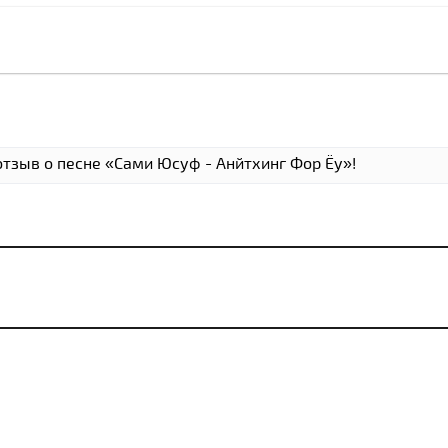
отзыв о песне «Сами Юсуф - Анйтхинг Фор Ёу»!