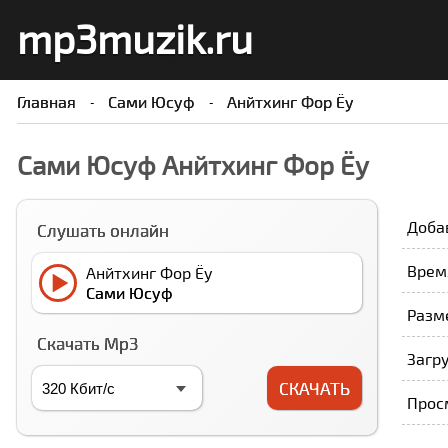
mp3muzik.ru
Главная
Сами Юсуф
Анйтхинг Фор Ёу
Сами Юсуф Анйтхинг Фор Ёу
Доба
Слушать онлайн
Врем
Анйтхинг Фор Ёу
Сами Юсуф
Разме
Скачать Mp3
Загру
СКАЧАТЬ
Прос