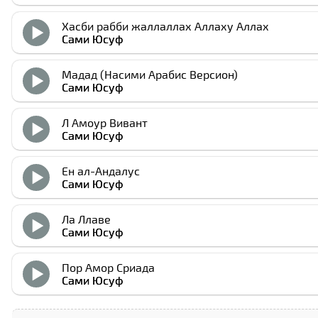
Хасби рабби жаллаллах Аллаху Аллах
Сами Юсуф
Мадад (Насими Арабиc Версион)
Сами Юсуф
Л Амоур Вивант
Сами Юсуф
Ен ал-Андалус
Сами Юсуф
Ла Ллаве
Сами Юсуф
Пор Амор Cриада
Сами Юсуф