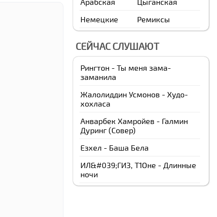
Арабская
Цыганская
Немецкие
Ремиксы
СЕЙЧАС СЛУШАЮТ
Рингтон - Ты меня зама-
заманила
Жалолиддин Усмонов - Худо-
хохласа
Анварбек Xамройев - Галмин
Дуринг (Cовер)
Езхел - Баша Бела
ИЛ&#039;ГИЗ, Т1Оне - Длинные
ночи