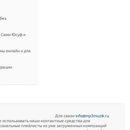
 без
 Сами Юсуф и
ны онлайн и для
трации.
Для связи
info@mp3muzik.ru
е использовать наши контактные средства для
сональные плейлисты из уже загруженных композиций