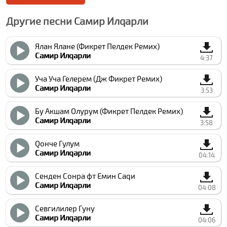
Другие песни Самир Илqарли
Ялан Ялане (Фикрет Пелдек Ремиx)
Самир Илqарли
4:37
Уча Уча Гелерем (Дж Фикрет Ремиx)
Самир Илqарли
3:53
Бу Акшам Олурум (Фикрет Пелдек Ремиx)
Самир Илqарли
3:58
Qонче Гулум
Самир Илqарли
04:14
Сенден Сонра фт Емин Саqи
Самир Илqарли
04:08
Севгилилер Гуну
Самир Илqарли
04:06