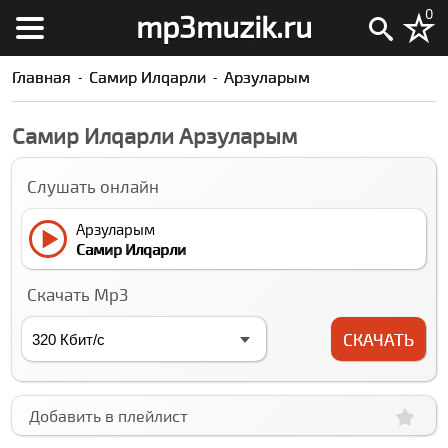
0
mp3muzik.ru
Главная
Самир Илqарли
Арзуларым
Самир Илqарли Арзуларым
Слушать онлайн
Арзуларым
Самир Илqарли
Скачать Mp3
СКАЧАТЬ
Добавить в плейлист