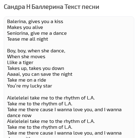
Сандра Н Баллерина Текст песни
Balerina, gives you a kiss
Makes you alive
Seniorina, give me a dance
Tease me all night
Boy, boy, when she dance,
When she moves
Llike a tiger
Takes up, takes you down
Aaaai, you can save the night
Take me on a ride
You’re my lucky star
Alelelelei take me to the rhythm of L.A.
Take me to the rhythm of L.A.
Take me there cause I wanna love you, and I wanna
dance now
Alelelelei take me to the rhythm of L.A.
Take me to the rhythm of L.A.
Take me there cause I wanna love you, and I wanna