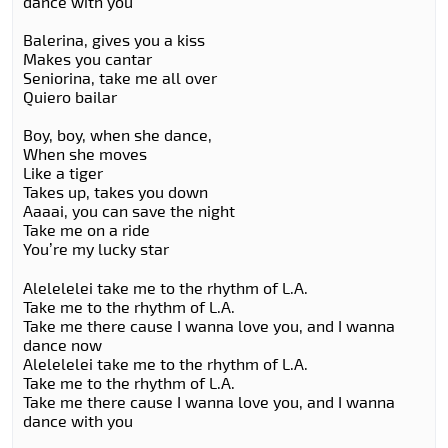
dance with you
Balerina, gives you a kiss
Makes you cantar
Seniorina, take me all over
Quiero bailar
Boy, boy, when she dance,
When she moves
Like a tiger
Takes up, takes you down
Aaaai, you can save the night
Take me on a ride
You’re my lucky star
Alelelelei take me to the rhythm of L.A.
Take me to the rhythm of L.A.
Take me there cause I wanna love you, and I wanna
dance now
Alelelelei take me to the rhythm of L.A.
Take me to the rhythm of L.A.
Take me there cause I wanna love you, and I wanna
dance with you