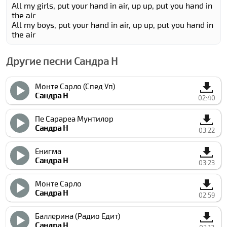
All my girls, put your hand in air, up up, put you hand in
the air
All my boys, put your hand in air, up up, put you hand in
the air
Другие песни Сандра Н
Монте Cарло (Спед Уп)
Сандра Н
02:40
Пе Cарареа Мунтилор
Сандра Н
03:22
Енигма
Сандра Н
03:23
Монте Cарло
Сандра Н
02:59
Баллерина (Радио Едит)
Сандра Н