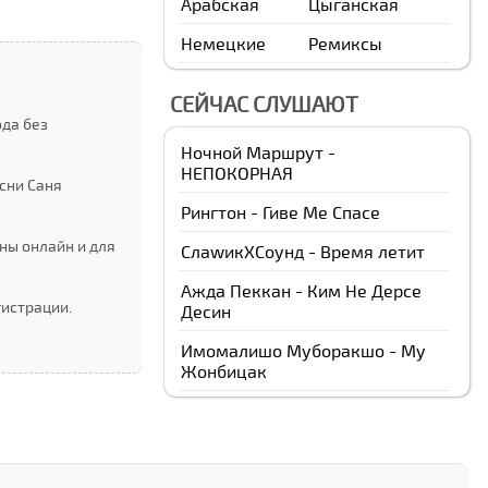
Арабская
Цыганская
Немецкие
Ремиксы
СЕЙЧАС СЛУШАЮТ
ода без
Ночной Маршрут -
НЕПОКОРНАЯ
сни Саня
Рингтон - Гиве Ме Спаcе
ны онлайн и для
СлаwикXСоунд - Время летит
Ажда Пеккан - Ким Не Дерсе
гистрации.
Десин
Имомалишо Муборакшо - Му
Жонбицак