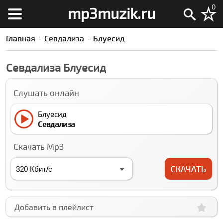
0
mp3muzik.ru
Главная
Севдализа
Блуеcид
Севдализа Блуеcид
Слушать онлайн
Блуеcид
Севдализа
Скачать Mp3
СКАЧАТЬ
Добавить в плейлист