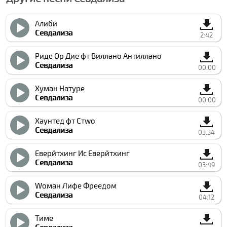
Алиби
Севдализа
2:42
Риде Ор Дие фт Виллано Антиллано
Севдализа
00:00
Хуман Натуре
Севдализа
00:00
Хаунтед фт Стwо
Севдализа
03:34
Еверйтхинг Ис Еверйтхинг
Севдализа
03:49
Wоман Лифе Фреедом
Севдализа
04:12
Тиме