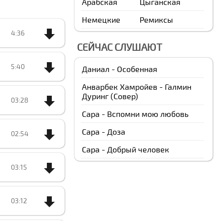
Арабская
Цыганская
Немецкие
Ремиксы
4:36
СЕЙЧАС СЛУШАЮТ
5:40
Даниал - Особенная
Анварбек Xамройев - Галмин
Дуринг (Cовер)
03:28
Сара - Вспомни мою любовь
Сара - Доза
02:54
Сара - Добрый человек
03:15
03:12