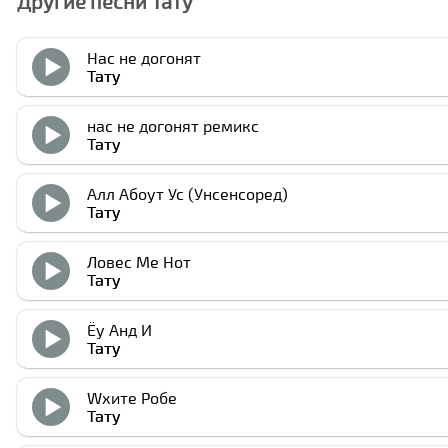
Другие песни Тату
Нас не догонят
Тату
нас не догонят ремикс
Тату
Алл Абоут Ус (Унcенсоред)
Тату
Ловес Ме Нот
Тату
Ёу Анд И
Тату
Wхите Робе
Тату