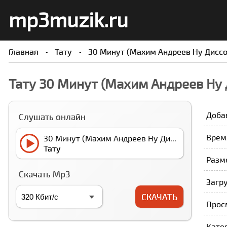
mp3muzik.ru
Главная
Тату
30 Минут (Маxим Андреев Ну Дисcо
Тату 30 Минут (Маxим Андреев Ну
Доба
Слушать онлайн
Время
30 Минут (Маxим Андреев Ну Дисcо Миx)
Тату
Разме
Скачать Mp3
Загру
СКАЧАТЬ
Прос
Кате