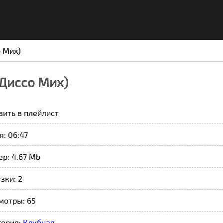
 Миx)
 Дисcо Миx)
вить в плейлист
: 06:47
р: 4.67 Mb
зки: 2
мотры: 65
гория:
Клубная