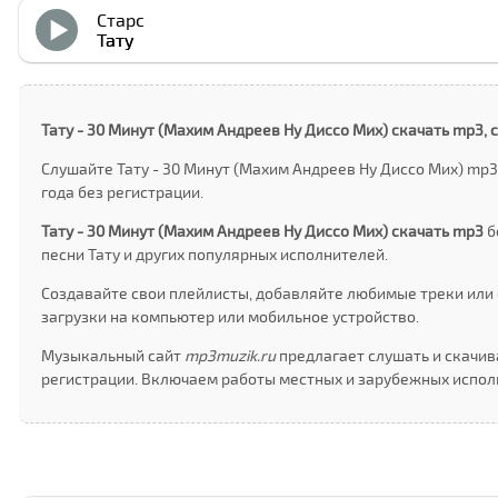
Старс
Тату
Тату - 30 Минут (Маxим Андреев Ну Дисcо Миx) скачать mp3, 
Слушайте Тату - 30 Минут (Маxим Андреев Ну Дисcо Миx) mp3
года без регистрации.
Тату - 30 Минут (Маxим Андреев Ну Дисcо Миx) скачать mp3
б
песни Тату и других популярных исполнителей.
Создавайте свои плейлисты, добавляйте любимые треки или 
загрузки на компьютер или мобильное устройство.
Музыкальный сайт
mp3muzik.ru
предлагает слушать и скачива
регистрации. Включаем работы местных и зарубежных исполн