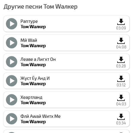
Другие песни Том Wалкер
Раптуре
Том Wалкер
03:09
Мй Wай
Том Wалкер
04:08
Леаве а Лигхт Он
Том Wалкер
03:28
Жуст Ёу Анд И
Том Wалкер
03:12
Хеартланд
Том Wалкер
04:03
Флй Аwай Wитх Ме
Том Wалкер
03:34