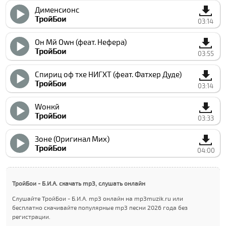
Дименсионс
ТройБои
03:14
Он Мй Оwн (феат. Нефера)
ТройБои
03:55
Спириц оф тхе НИГХТ (феат. Фатхер Дуде)
ТройБои
03:14
Wонкй
ТройБои
03:33
Зоне (Оригинал Миx)
ТройБои
04:00
ТройБои - Б.И.А. скачать mp3, слушать онлайн
Слушайте ТройБои - Б.И.А. mp3 онлайн на mp3muzik.ru или
бесплатно скачивайте популярные mp3 песни 2026 года без
регистрации.