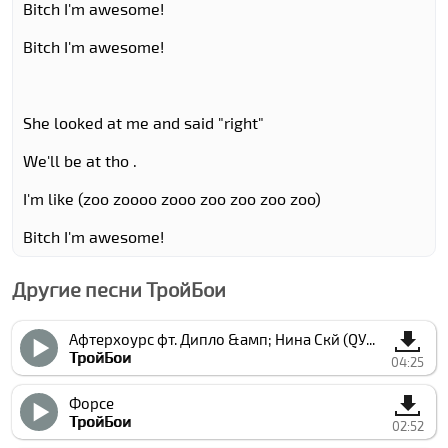
Bitch I'm awesome!
Bitch I'm awesome!
She looked at me and said "right"
We'll be at tho .
I'm like (zoo zoooo zooo zoo zoo zoo zoo)
Bitch I'm awesome!
Другие песни ТройБои
Афтерхоурс фт. Дипло &амп; Нина Скй (QУИX РЕМИX)
ТройБои
04:25
Форcе
ТройБои
02:52