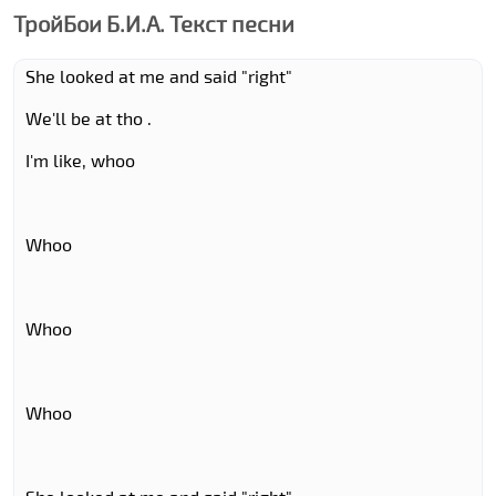
ТройБои Б.И.А. Текст песни
She looked at me and said "right"
We'll be at tho .
I'm like, whoo
Whoo
Whoo
Whoo