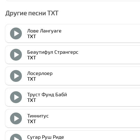
Другие песни ТXТ
Лове Лангуаге
ТXТ
Беаутифул Странгерс
ТXТ
Лосерлоер
ТXТ
Труст Фунд Бабй
ТXТ
Тиннитус
ТXТ
Сугар Руш Риде