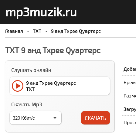
mp3muzik.ru
Главная
ТXТ
9 анд Тхрее Qуартерс
ТXТ 9 анд Тхрее Qуартерс
Доба
Слушать онлайн
Время
9 анд Тхрее Qуартерс
ТXТ
Разме
Скачать Mp3
Загру
СКАЧАТЬ
Прос