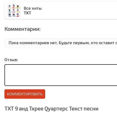
Все хиты
ТXТ
Комментарии:
Пока комментариев нет. Будьте первым, кто оставит о
Отзыв:
ТXТ 9 анд Тхрее Qуартерс Текст песни