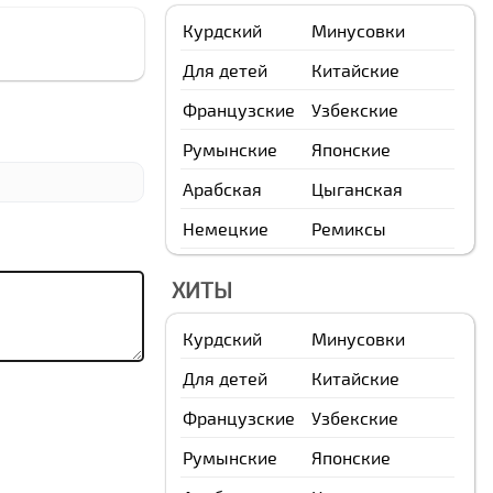
Курдский
Минусовки
Для детей
Китайские
Французские
Узбекские
Румынские
Японские
Арабская
Цыганская
Немецкие
Ремиксы
ХИТЫ
Курдский
Минусовки
Для детей
Китайские
Французские
Узбекские
Румынские
Японские