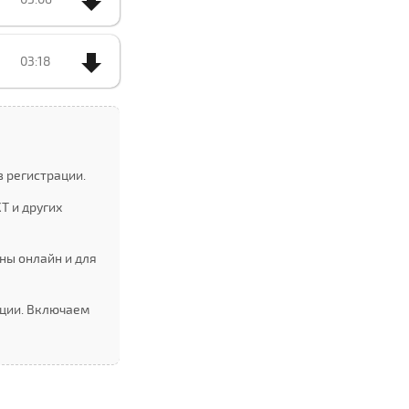
03:18
з регистрации.
Т и других
ны онлайн и для
ации. Включаем