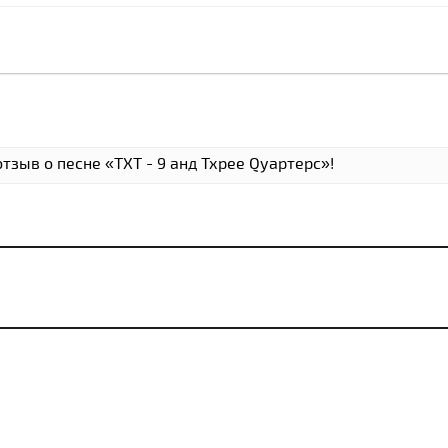
тзыв о песне «ТXТ - 9 анд Тхрее Qуартерс»!