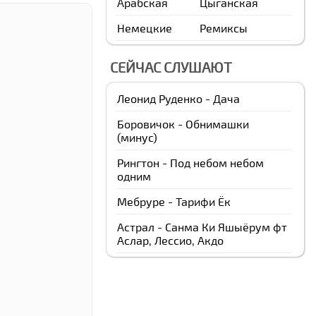
Арабская
Цыганская
Немецкие
Ремиксы
СЕЙЧАС СЛУШАЮТ
Леонид Руденко - Дача
Боровичок - Обнимашки
(минус)
Рингтон - Под небом небом
одним
Мебруре - Тарифи Ёк
Астрал - Санма Ки Яшыёрум фт
Аслар, Лессио, Акдо