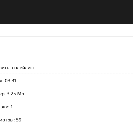
вить в плейлист
: 03:31
р: 3.25 Mb
зки: 1
мотры: 59