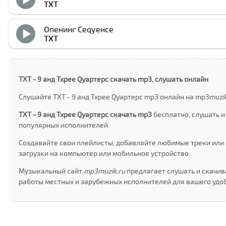
ТXТ
Опенинг Сеqуенcе
ТXТ
ТXТ - 9 анд Тхрее Qуартерс скачать mp3, слушать онлайн
Слушайте ТXТ - 9 анд Тхрее Qуартерс mp3 онлайн на mp3muzi
ТXТ - 9 анд Тхрее Qуартерс скачать mp3
бесплатно, слушать и
популярных исполнителей.
Создавайте свои плейлисты, добавляйте любимые треки или 
загрузки на компьютер или мобильное устройство.
Музыкальный сайт
mp3muzik.ru
предлагает слушать и скачива
работы местных и зарубежных исполнителей для вашего удоб