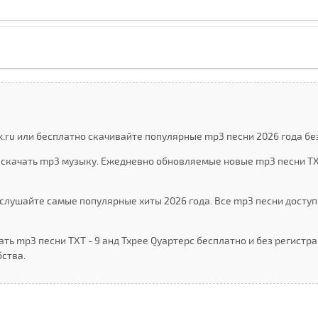
k.ru или бесплатно скачивайте популярные mp3 песни 2026 года бе
 скачать mp3 музыку. Ежедневно обновляемые новые mp3 песни ТX
слушайте самые популярные хиты 2026 года. Все mp3 песни доступ
ть mp3 песни ТXТ - 9 анд Тхрее Qуартерс бесплатно и без регистр
ства.