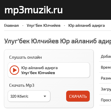
mp3muzik.ru
Главная
Улуг'бек Юлчийев
Юр айланиб адирга
Улуг'бек Юлчийев Юр айланиб ади
Доба
Слушать онлайн
Время
Юр айланиб адирга
Улуг'бек Юлчийев
Разме
Скачать Mp3
Загру
СКАЧАТЬ
Прос