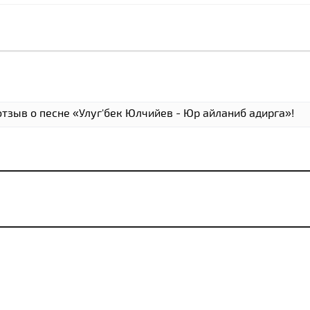
отзыв о песне «Улуг'бек Юлчийев - Юр айланиб адирга»!