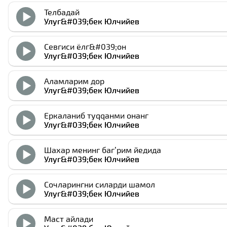
Телбадай
Улуг&#039;бек Юлчийев
Севгиси ёлг&#039;он
Улуг&#039;бек Юлчийев
Аламларим дор
Улуг&#039;бек Юлчийев
Еркаланиб туqqанми онанг
Улуг&#039;бек Юлчийев
Шахар менинг баг’рим йедида
Улуг&#039;бек Юлчийев
Сочларингни силарди шамол
Улуг&#039;бек Юлчийев
Маст айлади