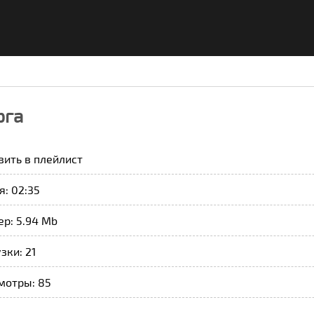
рга
вить в плейлист
: 02:35
р: 5.94 Mb
зки: 21
мотры: 85