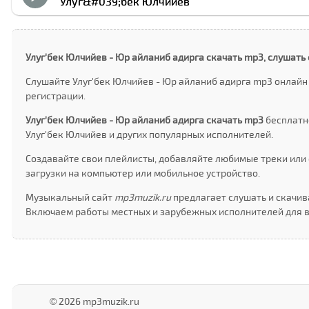
Улуг&#039;бек Юлчийев
Улуг'бек Юлчийев - Юр айланиб адирга скачать mp3, слушать
Слушайте Улуг'бек Юлчийев - Юр айланиб адирга mp3 онлайн 
регистрации.
Улуг'бек Юлчийев - Юр айланиб адирга скачать mp3
бесплатн
Улуг'бек Юлчийев и других популярных исполнителей.
Создавайте свои плейлисты, добавляйте любимые треки или 
загрузки на компьютер или мобильное устройство.
Музыкальный сайт
mp3muzik.ru
предлагает слушать и скачива
Включаем работы местных и зарубежных исполнителей для в
© 2026 mp3muzik.ru