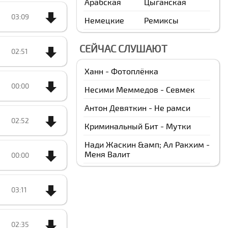
Арабская
Цыганская
03:09
Немецкие
Ремиксы
СЕЙЧАС СЛУШАЮТ
02:51
Ханн - Фотоплёнка
00:00
Несими Меммедов - Севмек
Антон Девяткин - Не рамси
02:52
Криминальный Бит - Мутки
Нади Жаскин &амп; Ал Ракхим -
Меня Валит
00:00
03:11
02:35