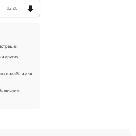
02:20
истрации.
 и других
ны онлайн и для
 Включаем