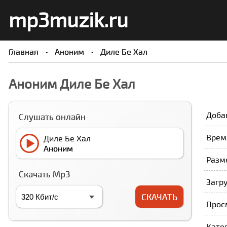
mp3muzik.ru
Главная
Аноним
Диле Бе Хал
Аноним Диле Бе Хал
Доба
Слушать онлайн
Время
Диле Бе Хал
Аноним
Разме
Скачать Mp3
Загру
СКАЧАТЬ
Прос
Кате