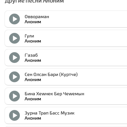
Другие песни Аноним
Оввораман
Аноним
Гули
Аноним
Г'азаб
Аноним
Сен Олсан Бари (Куртче)
Аноним
Бина Xеwнек Бер Чеwемын
Аноним
Зурна Трап Басс Музик
Аноним