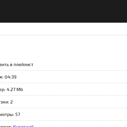
вить в плейлист
: 04:39
р: 4.27 Mb
зки: 2
мотры: 57
гория:
Курдский