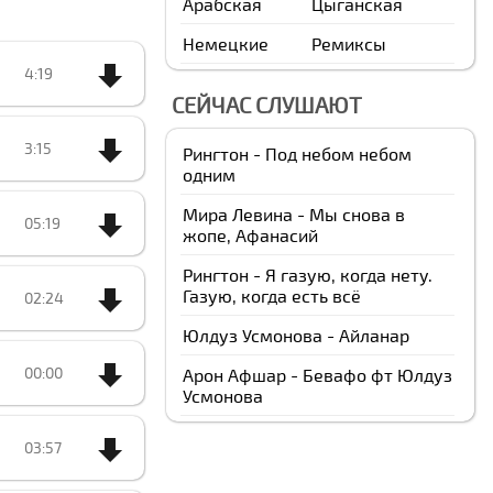
Арабская
Цыганская
Немецкие
Ремиксы
4:19
СЕЙЧАС СЛУШАЮТ
3:15
Рингтон - Под небом небом
одним
Мира Левина - Мы снова в
05:19
жопе, Афанасий
Рингтон - Я газую, когда нету.
Газую, когда есть всё
02:24
Юлдуз Усмонова - Айланар
00:00
Арон Афшар - Бевафо фт Юлдуз
Усмонова
03:57