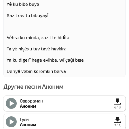
Yé ku bibe buye
Xazil ew tu bibuyayî
Séhra ku minda, xazil te bidîta
Te yé hişéxu tev tevé hevkira
Ya ku digerî hege evînbe, wî çağî bıse
Deriyé vebin keremkin berva
Другие песни Аноним
Оввораман
Аноним
4:19
Гули
Аноним
3:15