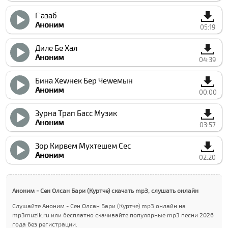
Г'азаб
Аноним
05:19
Диле Бе Хал
Аноним
04:39
Бина Xеwнек Бер Чеwемын
Аноним
00:00
Зурна Трап Басс Музик
Аноним
03:57
Зор Кирвем Мухтешем Сес
Аноним
02:20
Аноним - Сен Олсан Бари (Куртче) скачать mp3, слушать онлайн
Слушайте Аноним - Сен Олсан Бари (Куртче) mp3 онлайн на
mp3muzik.ru или бесплатно скачивайте популярные mp3 песни 2026
года без регистрации.