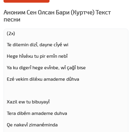
Аноним Сен Олсан Бари (Куртче) Текст
песни
(2x)
Te dilemin dizî, dayne cîyé wi
Hege hîséxu tu pir emîn nebî
Ya ku digerî hege evînbe, wî çağî bıse
Ezé vekim diléxu amademe dûhva
Xazil ew tu bibuyayî
Tera dibém amademe duhva
Qe nakevî zimanéminda