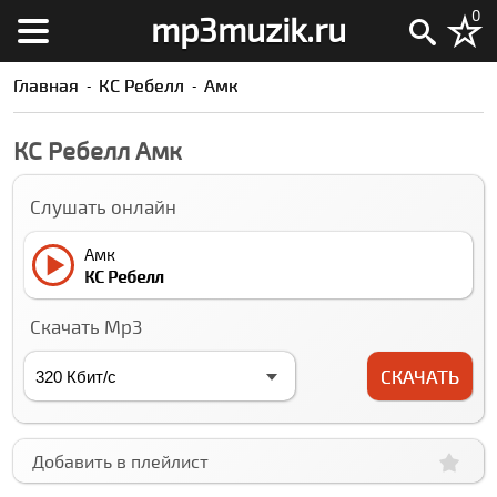
0
mp3muzik.ru
Главная
КC Ребелл
Амк
КC Ребелл Амк
Слушать онлайн
Амк
КC Ребелл
Скачать Mp3
СКАЧАТЬ
Добавить в плейлист