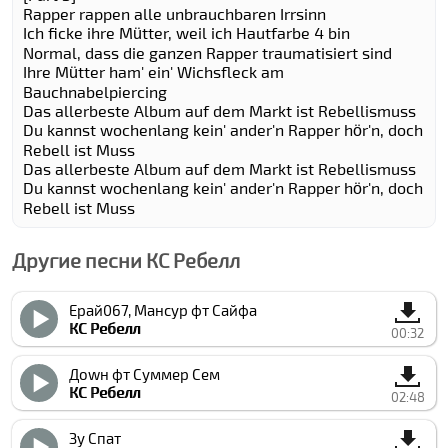
Rapper rappen alle unbrauchbaren Irrsinn
Ich ficke ihre Mütter, weil ich Hautfarbe 4 bin
Normal, dass die ganzen Rapper traumatisiert sind
Ihre Mütter ham' ein' Wichsfleck am
Bauchnabelpiercing
Das allerbeste Album auf dem Markt ist Rebellismuss
Du kannst wochenlang kein' ander'n Rapper hör'n, doch
Rebell ist Muss
Das allerbeste Album auf dem Markt ist Rebellismuss
Du kannst wochenlang kein' ander'n Rapper hör'n, doch
Rebell ist Muss
Другие песни КC Ребелл
Ерай067, Мансур фт Сайфа
КC Ребелл
00:32
Доwн фт Суммер Cем
КC Ребелл
02:48
Зу Спат