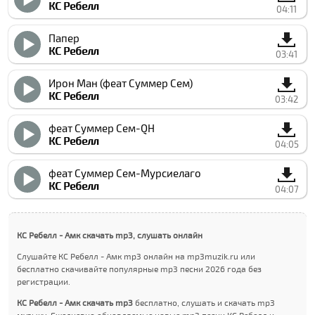
КC Ребелл
04:11
Папер
КC Ребелл
03:41
Ирон Ман (феат Суммер Cем)
КC Ребелл
03:42
феат Суммер Cем-QН
КC Ребелл
04:05
феат Суммер Cем-Мурcиелаго
КC Ребелл
04:07
КC Ребелл - Амк скачать mp3, слушать онлайн
Слушайте КC Ребелл - Амк mp3 онлайн на mp3muzik.ru или
бесплатно скачивайте популярные mp3 песни 2026 года без
регистрации.
КC Ребелл - Амк скачать mp3
бесплатно, слушать и скачать mp3