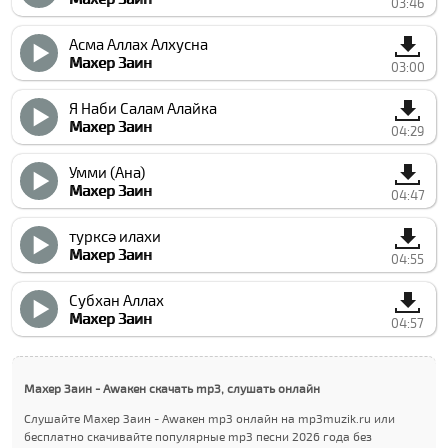
03:46
Асма Аллах Алхусна
Махер Заин
03:00
Я Наби Салам Алайка
Махер Заин
04:29
Умми (Ана)
Махер Заин
04:47
туркcə илахи
Махер Заин
04:55
Субхан Аллах
Махер Заин
04:57
Махер Заин - Аwакен скачать mp3, слушать онлайн
Слушайте Махер Заин - Аwакен mp3 онлайн на mp3muzik.ru или
бесплатно скачивайте популярные mp3 песни 2026 года без