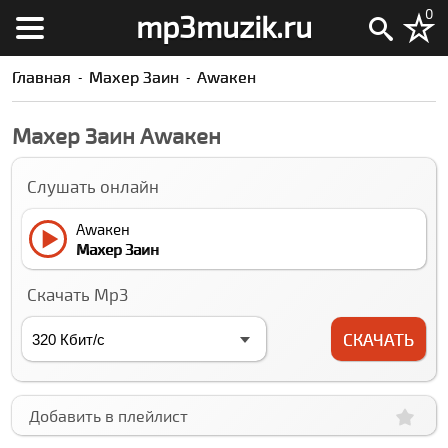
0
mp3muzik.ru
Главная
Махер Заин
Аwакен
Махер Заин Аwакен
Слушать онлайн
Аwакен
Махер Заин
Скачать Mp3
СКАЧАТЬ
Добавить в плейлист