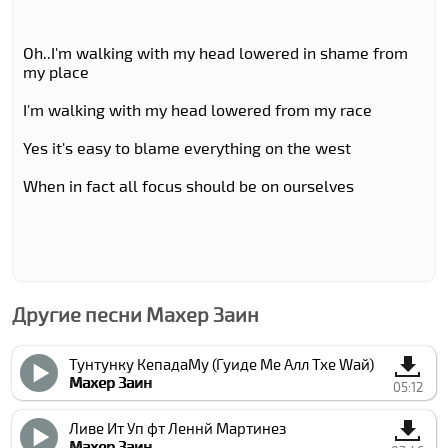
Oh..I'm walking with my head lowered in shame from
my place
I'm walking with my head lowered from my race
Yes it's easy to blame everything on the west
When in fact all focus should be on ourselves
Другие песни Махер Заин
Тунтунку КепадаМу (Гуиде Ме Алл Тхе Wай)
Махер Заин
05:12
Ливе Ит Уп фт Леннй Мартинез
Махер Заин