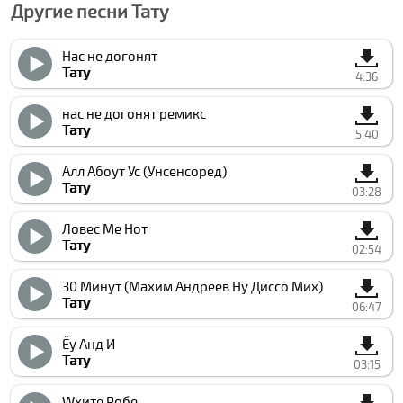
Другие песни Тату
Нас не догонят
Тату
4:36
нас не догонят ремикс
Тату
5:40
Алл Абоут Ус (Унcенсоред)
Тату
03:28
Ловес Ме Нот
Тату
02:54
30 Минут (Маxим Андреев Ну Дисcо Миx)
Тату
06:47
Ёу Анд И
Тату
03:15
Wхите Робе