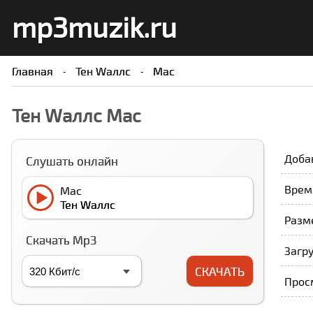
mp3muzik.ru
Главная
Тен Wаллс
Мас
Тен Wаллс Мас
Доба
Слушать онлайн
Время
Мас
Тен Wаллс
Разме
Скачать Mp3
Загру
СКАЧАТЬ
Прос