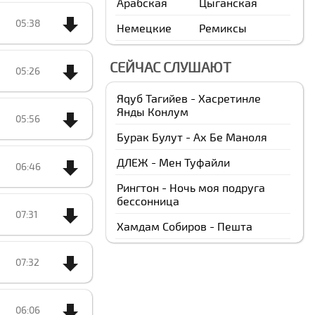
Арабская
Цыганская
05:38
Немецкие
Ремиксы
СЕЙЧАС СЛУШАЮТ
05:26
Яqуб Тагийев - Хасретинле
Янды Конлум
05:56
Бурак Булут - Ах Бе Маноля
ДЛЕЖ - Мен Туфайли
06:46
Рингтон - Ночь моя подруга
бессонница
07:31
Xамдам Собиров - Пешта
07:32
06:06