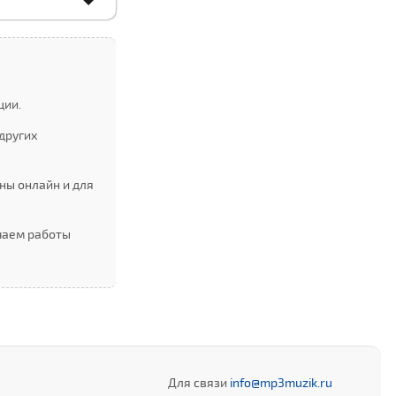
ции.
других
ны онлайн и для
ючаем работы
Для связи
info@mp3muzik.ru