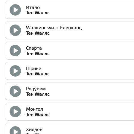
Итало
Тен Wаллс
Wалкинг wитх Елепханц
Тен Wаллс
Спарта
Тен Wаллс
Шрине
Тен Wаллс
Реqуием
Тен Wаллс
Монгол
Тен Wаллс
Хидден