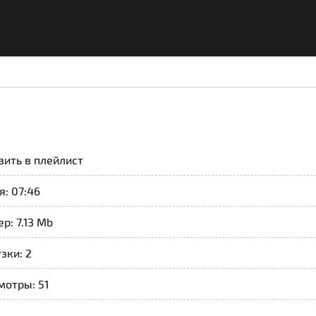
вить в плейлист
: 07:46
р: 7.13 Mb
зки: 2
мотры: 51