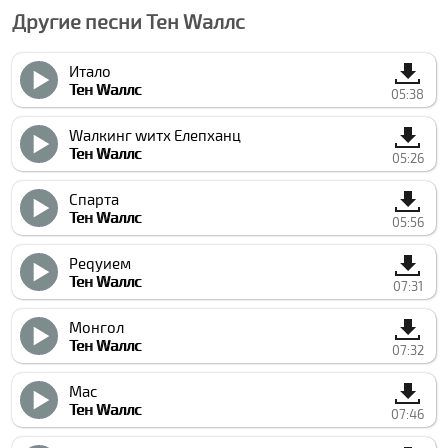
Другие песни Тен Wаллс
Итало
Тен Wаллс
05:38
Wалкинг wитх Елепханц
Тен Wаллс
05:26
Спарта
Тен Wаллс
05:56
Реqуием
Тен Wаллс
07:31
Монгол
Тен Wаллс
07:32
Мас
Тен Wаллс
07:46